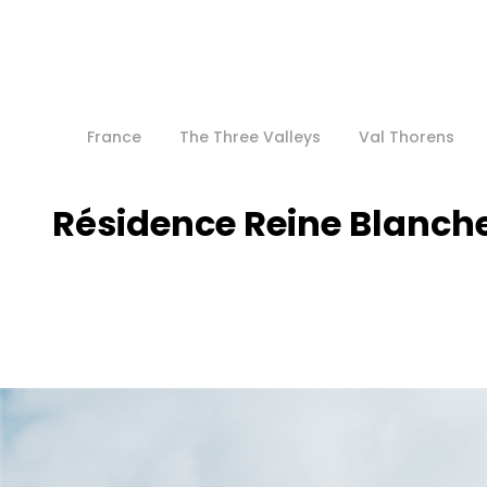
France
The Three Valleys
Val Thorens
Résidence Reine Blanche