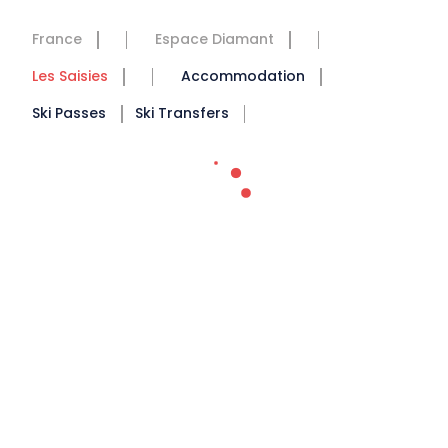
France
Espace Diamant
Les Saisies
Accommodation
Ski Passes
Ski Transfers